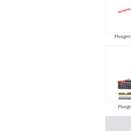
Plunger
Plung