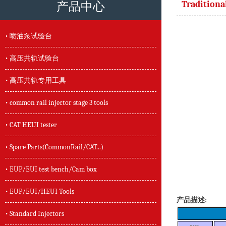
Traditiona
产品中心
• 喷油泵试验台
• 高压共轨试验台
• 高压共轨专用工具
• common rail injector stage 3 tools
• CAT HEUI tester
• Spare Parts(CommonRail/CAT...)
• EUP/EUI test bench/Cam box
• EUP/EUI/HEUI Tools
产品描述:
• Standard Injectors