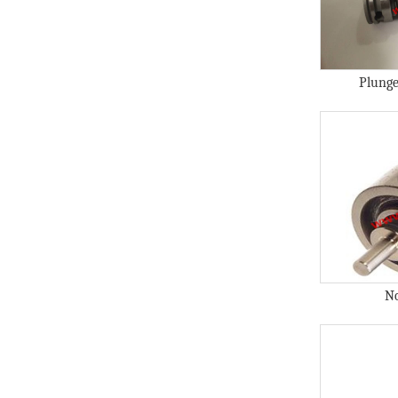
Plunge
No