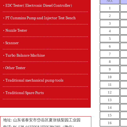
NO.
• EDC Tester( Electronic Diesel Controller)
1
2
• PT Cummins Pump and Injector Test Bench
3
• Nozzle Tester
4
5
• Scanner
6
7
• Turbo Balance Machine
8
• Other Tester
9
10
• Traditional mechanical pump tools
11
12
• Traditional Spare Parts
13
14
15
地址: 山东省泰安市岱岳区夏张镇梨园工业园
16