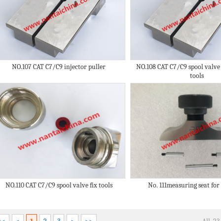
NO.107 CAT C7/C9 injector puller
NO.108 CAT C7/C9 spool valv
tools
NO.110 CAT C7/C9 spool valve fix tools
No. 111measuring seat fo