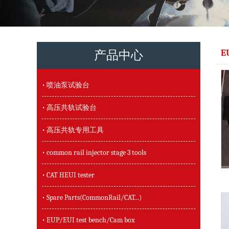
E
产品中心
• 喷油泵试验台
• 高压共轨试验台
• 高压共轨专用工具
• common rail injector stage 3 tools
• CAT HEUI tester
• Spare Parts(CommonRail/CAT...)
• EUP/EUI test bench/Cam box