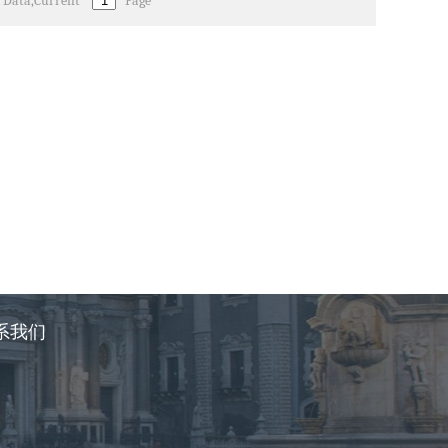
3 Data,Current
Page
系我们