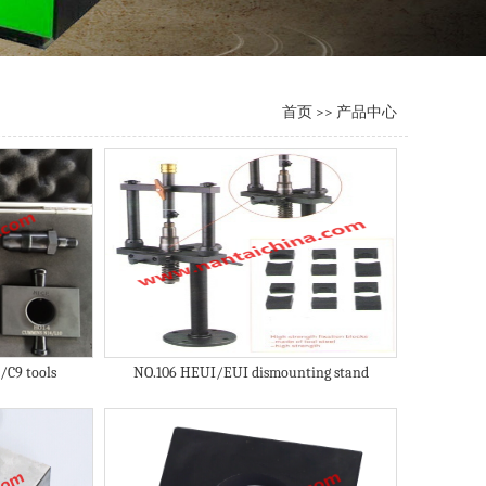
首页
>>
产品中心
/C9 tools
NO.106 HEUI/EUI dismounting stand