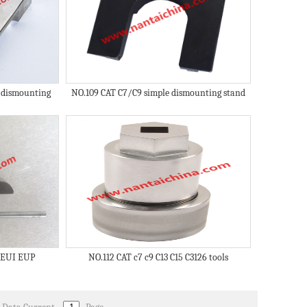
e dismounting
NO.109 CAT C7/C9 simple dismounting stand
r EUI EUP
NO.112 CAT c7 c9 C13 C15 C3126 tools