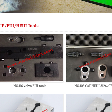
UP/EUI/HEUI Tools
NO.116 volvo EUI tools
NO.105 CAT HEUI 3126/C7