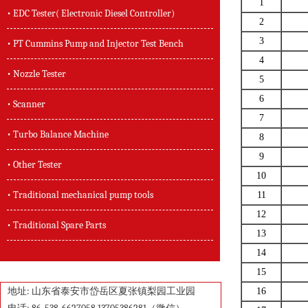
1
• EDC Tester( Electronic Diesel Controller)
2
3
• PT Cummins Pump and Injector Test Bench
4
• Nozzle Tester
5
6
• Scanner
7
• Turbo Balance Machine
8
9
• Other Tester
10
• Traditional mechanical pump tools
11
12
• Traditional Spare Parts
13
14
15
地址: 山东省泰安市岱岳区夏张镇梨园工业园
16