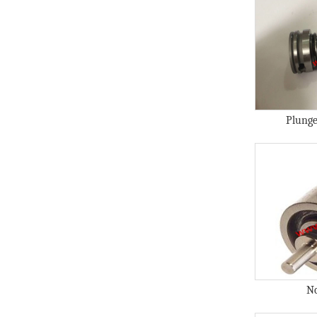
Plunge
No