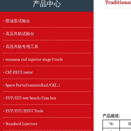
Traditiona
产品中心
• 喷油泵试验台
• 高压共轨试验台
• 高压共轨专用工具
• common rail injector stage 3 tools
• CAT HEUI tester
• Spare Parts(CommonRail/CAT...)
• EUP/EUI test bench/Cam box
• EUP/EUI/HEUI Tools
产品描述:
• Standard Injectors
№
R