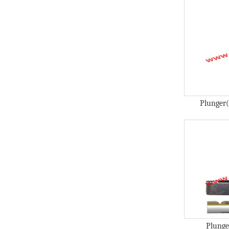
Plunger
Plung