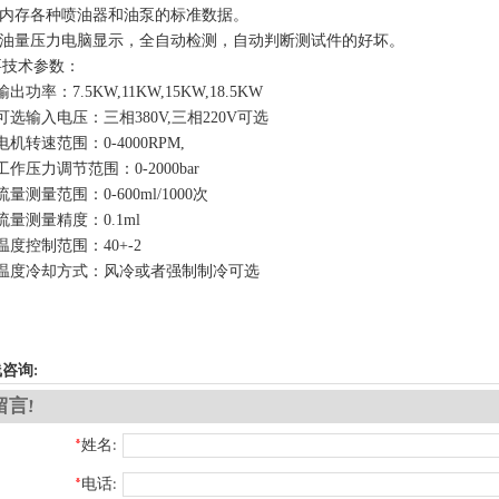
内存各种喷油器和油泵的标准数据。
油量压力电脑显示，全自动检测，自动判断测试件的好坏。
要技术参数：
输出功率：
7.5KW,11KW,15KW,18.5KW
可选输入电压：三相
380V,三相220V可选
电机转速范围：
0-4000RPM,
工作压力调节范围：
0-2000bar
流量测量范围：
0-600ml/1000次
流量测量精度：
0.1ml
温度控制范围：
40+-2
温度冷却方式：风冷或者强制制冷可选
咨询:
留言!
*
姓名:
*
电话: