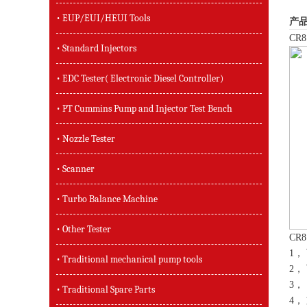
• EUP/EUI/HEUI Tools
产品
CR
• Standard Injectors
• EDC Tester( Electronic Diesel Controller)
• PT Cummins Pump and Injector Test Bench
• Nozzle Tester
• Scanner
• Turbo Balance Machine
• Other Tester
C
1，
• Traditional mechanical pump tools
2，
3，
• Traditional Spare Parts
4，