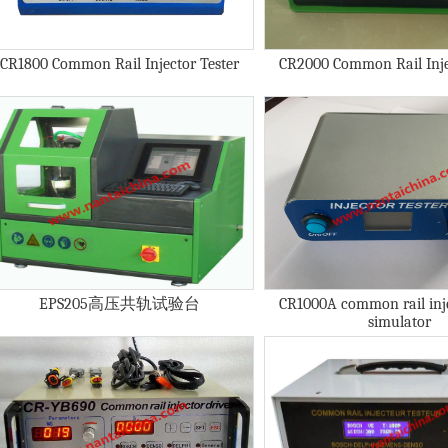
CR1800 Common Rail Injector Tester
CR2000 Common Rail Inje
EPS205高压共轨试验台
CR1000A common rail inje
simulator