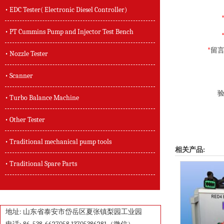
• EDC Tester( Electronic Diesel Controller)
• PT Cummins Pump and Injector Test Bench
*
留言
• Nozzle Tester
• Scanner
验
• Turbo Balance Machine
• Other Tester
• Traditional mechanical pump tools
相关产品:
• Traditional Spare Parts
地址: 山东省泰安市岱岳区夏张镇梨园工业园