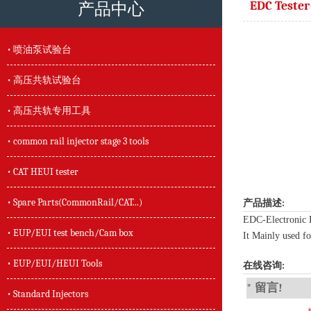
EDC Tester
产品中心
• 喷油泵试验台
• 高压共轨试验台
• 高压共轨专用工具
• common rail injector stage 3 tools
• CAT HEUI tester
• Spare Parts(CommonRail/CAT...)
产品描述:
EDC-Electronic D
• EUP/EUI test bench/Cam box
It Mainly used fo
• EUP/EUI/HEUI Tools
在线咨询:
* 留言!
• Standard Injectors